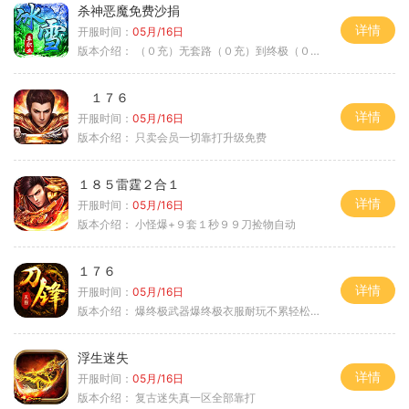
杀神恶魔免费沙捐
详情
开服时间：
05月/16日
版本介绍：
（０充）无套路（０充）到终极（０充）爽
１７６
详情
开服时间：
05月/16日
版本介绍：
只卖会员一切靠打升级免费
１８５雷霆２合１
详情
开服时间：
05月/16日
版本介绍：
小怪爆+９套１秒９９刀捡物自动
１７６
详情
开服时间：
05月/16日
版本介绍：
爆终极武器爆终极衣服耐玩不累轻松满级
浮生迷失
详情
开服时间：
05月/16日
版本介绍：
复古迷失真一区全部靠打