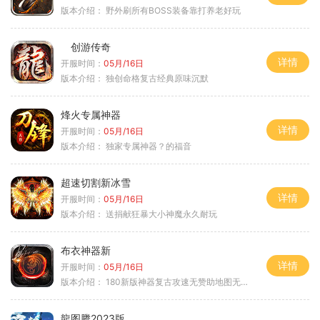
版本介绍：
野外刷所有BOSS装备靠打养老好玩
创游传奇
详情
开服时间：
05月/16日
版本介绍：
独创命格复古经典原味沉默
烽火专属神器
详情
开服时间：
05月/16日
版本介绍：
独家专属神器？的福音
超速切割新冰雪
详情
开服时间：
05月/16日
版本介绍：
送捐献狂暴大小神魔永久耐玩
布衣神器新
详情
开服时间：
05月/16日
版本介绍：
180新版神器复古攻速无赞助地图无排行
龍图腾2023版