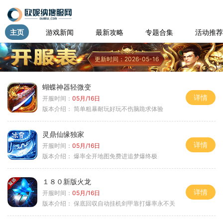
主页
游戏新闻
最新攻略
专题合集
活动推荐
更新时间：2026-05-16
蝴蝶神器轻微变
详情
开服时间：
05月/16日
版本介绍：
简单粗暴耐玩好玩不伤脑跪求体验
灵鼎仙缘独家
详情
开服时间：
05月/16日
版本介绍：
爆率全开地图免费进追梦爆终极
１８０新版火龙
详情
开服时间：
05月/16日
版本介绍：
保底回収自动挂机剑甲靠打爆率永不关