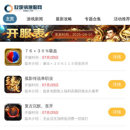
主页
游戏新闻
最新攻略
专题合集
活动推荐
更新时间：2025-09-01
７６＋３０％吸血
详情
开服时间：
07月/25日
版本介绍：
暴击＋２０％１１５倍攻赤月
孤影传说单职业
详情
开服时间：
07月/25日
版本介绍：
超多地图散人福利高额回馈永久爆率
复古沉默。首开
详情
开服时间：
07月/25日
版本介绍：
无会员无顶榜低消费一切靠打