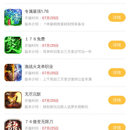
专属最强1.76
详情
开服时间：
07月/25日
版本介绍：
？终极精致素材剧情装备全
１７６免费
详情
开服时间：
07月/25日
版本介绍：
简单怀旧复古三天拿沙可玩一年
激战火龙单职业
详情
开服时间：
07月/25日
版本介绍：
上千奖励三天拿沙激情公益专属
无尽沉默
详情
开服时间：
07月/25日
版本介绍：
独创新玩法散人追梦长期耐玩
７６微变无限刀
详情
开服时间：
07月/25日