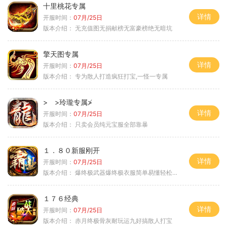
十里桃花专属
详情
开服时间：
07月/25日
版本介绍：
无充值图无捐献榜无富豪榜绝无暗坑
擎天图专属
详情
开服时间：
07月/25日
版本介绍：
专为散人打造疯狂打宝,一怪一专属
> >玲瓏专属≯
详情
开服时间：
07月/25日
版本介绍：
只卖会员纯元宝服全部靠暴
１．８０新服刚开
详情
开服时间：
07月/25日
版本介绍：
爆终极武器爆终极衣服简单易懂轻松满级
１７６经典
详情
开服时间：
07月/25日
版本介绍：
赤月终极骨灰耐玩运九好搞散人打宝