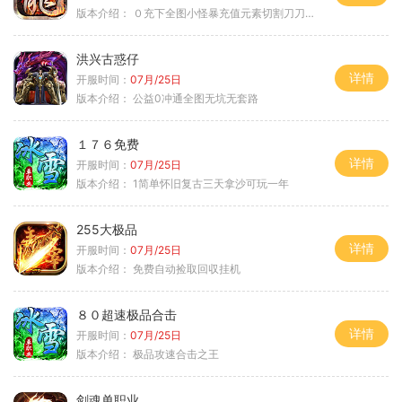
版本介绍：
０充下全图小怪暴充值元素切割刀刀极品
洪兴古惑仔
详情
开服时间：
07月/25日
版本介绍：
公益0冲通全图无坑无套路
１７６免费
详情
开服时间：
07月/25日
版本介绍：
1简单怀旧复古三天拿沙可玩一年
255大极品
详情
开服时间：
07月/25日
版本介绍：
免费自动捡取回収挂机
８０超速极品合击
详情
开服时间：
07月/25日
版本介绍：
极品攻速合击之王
剑魂单职业