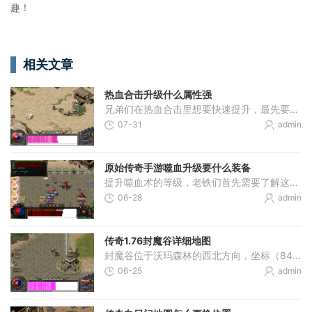
趣！
相关文章
热血合击升级什么属性强
兄弟们在热血合击里想要快速提升，最先要关注的就是攻击属性的强化。不论是战士的物理攻击、法师的魔法攻击还是道士的道术攻击，直接提升输出能力都是最实选择。高攻击能让你
07-31
admin
原始传奇手游噬血升级要什么装备
提升噬血术的等级，老铁们首先需要了解这个技能的整体升级路径。噬血术作为咱们道士朋友的强力技能，必须按照游戏设定逐级提升，从一个级别跳到更高级别是不可行的。这意味着
06-28
admin
传奇1.76封魔谷详细地图
封魔谷位于沃玛森林的西北方向，坐标（84，84）附近存在地面裂痕或洞口，这是进入封魔谷的主要入口，从比奇城东门出城后进入沃玛森林，向右下方移动即可找到该入口，部分版本也
06-25
admin