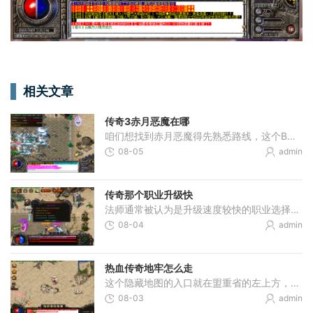
相关文章
传奇3赤月恶魔在哪
咱们想找到赤月恶魔得先熟悉路线，这个BOSS藏在赤月峡谷深处。从盟重土城出发，记得选对传送点。一定要传送到赤月峡谷北部，这里才是唯一正确的入口方向。东边和西边峡谷可都到
08-05
admin
传奇那个职业升级快
法师通常被认为是升级速度较快的职业选择，这主要得益于其强大的群体攻击技能和远程输出能力。法师的核心优势在于火墙、爆裂火焰等范围伤害技能，这些技能可以在短时间内对大
08-04
admin
热血传奇地牢怎么走
这个隐藏地图的入口就在盟重省的左上方，小伙伴们到达坐标附近就能看到洞口。对于刚来探险的朋友们来说，地牢不仅是个升级宝地，更是通往死亡棺材等深层区域的必经之路。别看
08-03
admin